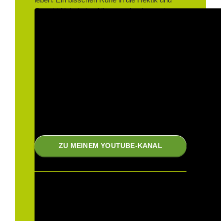
Geschäftigkeit des Alltags zu implementieren,
darin kann ich Dich unterstützen.
ZU MEINEM YOUTUBE-KANAL
Meine Kurse für dich
Yoga Vielfalt und dennoch Einheit …