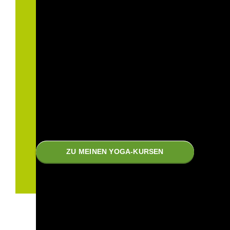
Es gibt so viele Yogastile wie es
Musikrichtungen und Menschen gibt. Einfach
wunderbar für alle, die Yoga für sich entdecken
und „Ihren Yoga“ in der Vielfalt finden.
ZU MEINEN YOGA-KURSEN