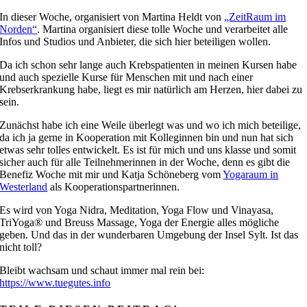
In dieser Woche, organisiert von Martina Heldt von
„ZeitRaum im
Norden“
. Martina organisiert diese tolle Woche und verarbeitet alle
Infos und Studios und Anbieter, die sich hier beteiligen wollen.
Da ich schon sehr lange auch Krebspatienten in meinen Kursen habe
und auch spezielle Kurse für Menschen mit und nach einer
Krebserkrankung habe, liegt es mir natürlich am Herzen, hier dabei zu
sein.
Zunächst habe ich eine Weile überlegt was und wo ich mich beteilige,
da ich ja gerne in Kooperation mit Kolleginnen bin und nun hat sich
etwas sehr tolles entwickelt. Es ist für mich und uns klasse und somit
sicher auch für alle Teilnehmerinnen in der Woche, denn es gibt die
Benefiz Woche mit mir und Katja Schöneberg vom
Yogaraum in
Westerland
als Kooperationspartnerinnen.
Es wird von Yoga Nidra, Meditation, Yoga Flow und Vinayasa,
TriYoga® und Breuss Massage, Yoga der Energie alles mögliche
geben. Und das in der wunderbaren Umgebung der Insel Sylt. Ist das
nicht toll?
Bleibt wachsam und schaut immer mal rein bei:
https://www.tuegutes.info