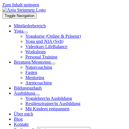
Zum Inhalt springen
Toggle Navigation
Mitgliederbereich
Yoga
Yogakurse (Online & Präsenz)
Yoga und NIA (Sylt)
Videokurs LifeBalance
Workshops
Personal Training
Beratung/Mentoring
Naturcoaching
Fasten
Mentoring
Atemcoaching
Bildungsurlaub
Ausbildung
Yogalehrer/in Ausbildung
Resilienztrainer/in Ausbildung
Mit Kindern entspannen
Über mich
Blog
Kontakt