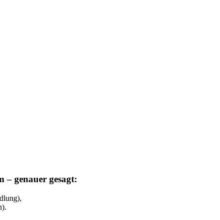
m – genauer gesagt:
dlung),
).