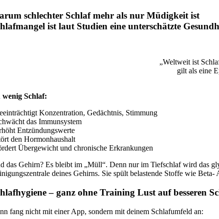
rum schlechter Schlaf mehr als nur Müdigkeit ist
hlafmangel ist laut Studien eine unterschätzte Gesundhe
„Weltweit ist Schl
gilt als eine
 wenig Schlaf:
beeinträchtigt Konzentration, Gedächtnis, Stimmung
schwächt das Immunsystem
erhöht Entzündungswerte
stört den Hormonhaushalt
fördert Übergewicht und chronische Erkrankungen
d das Gehirn? Es bleibt im „Müll“. Denn nur im Tiefschlaf wird das gl
inigungszentrale deines Gehirns. Sie spült belastende Stoffe wie Beta
hlafhygiene – ganz ohne Training Lust auf besseren Sc
nn fang nicht mit einer App, sondern mit deinem Schlafumfeld an: