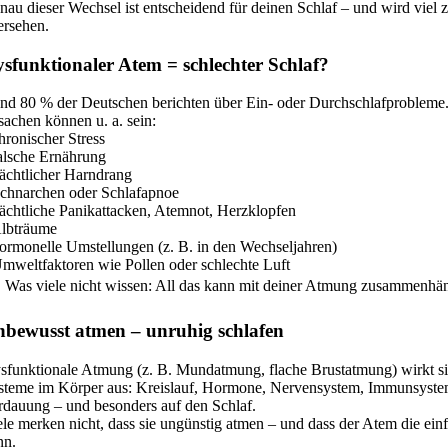
nau dieser Wechsel ist entscheidend für deinen Schlaf – und wird viel z
ersehen.
sfunktionaler Atem = schlechter Schlaf?
nd 80 % der Deutschen berichten über Ein- oder Durchschlafprobleme. 
sachen können u. a. sein:
chronischer Stress
falsche Ernährung
nächtlicher Harndrang
Schnarchen oder Schlafapnoe
nächtliche Panikattacken, Atemnot, Herzklopfen
Albträume
hormonelle Umstellungen (z. B. in den Wechseljahren)
Umweltfaktoren wie Pollen oder schlechte Luft
 Was viele nicht wissen: All das kann mit deiner Atmung zusammenhä
bewusst atmen – unruhig schlafen
sfunktionale Atmung (z. B. Mundatmung, flache Brustatmung) wirkt sic
steme im Körper aus: Kreislauf, Hormone, Nervensystem, Immunsyste
rdauung – und besonders auf den Schlaf.
ele merken nicht, dass sie ungünstig atmen – und dass der Atem die ein
nn.