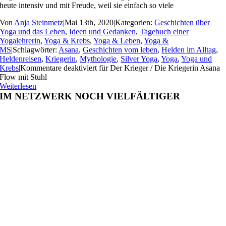
heute intensiv und mit Freude, weil sie einfach so viele
Von
Anja Steinmetz
|
Mai 13th, 2020
|
Kategorien:
Geschichten über
Yoga und das Leben
,
Ideen und Gedanken
,
Tagebuch einer
Yogalehrerin
,
Yoga & Krebs
,
Yoga & Leben
,
Yoga &
MS
|
Schlagwörter:
Asana
,
Geschichten vom leben
,
Helden im Alltag
,
Heldenreisen
,
Kriegerin
,
Mythologie
,
Silver Yoga
,
Yoga
,
Yoga und
Krebs
|
Kommentare deaktiviert
für Der Krieger / Die Kriegerin Asana
Flow mit Stuhl
Weiterlesen
IM NETZWERK NOCH VIELFÄLTIGER