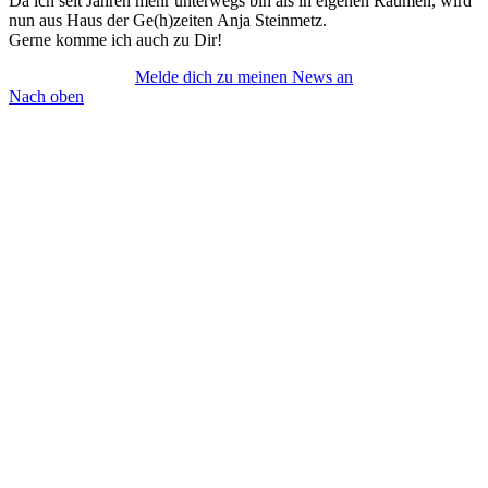
Da ich seit Jahren mehr unterwegs bin als in eigenen Räumen, wird
nun aus Haus der Ge(h)zeiten Anja Steinmetz.
Gerne komme ich auch zu Dir!
Melde dich zu meinen News an
Nach oben