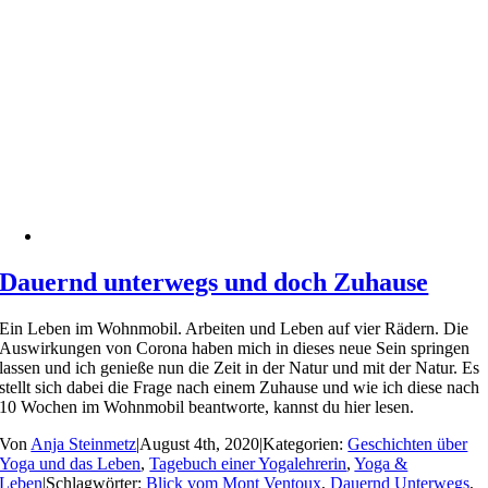
Dauernd unterwegs und doch Zuhause
Ein Leben im Wohnmobil. Arbeiten und Leben auf vier Rädern. Die
Auswirkungen von Corona haben mich in dieses neue Sein springen
lassen und ich genieße nun die Zeit in der Natur und mit der Natur. Es
stellt sich dabei die Frage nach einem Zuhause und wie ich diese nach
10 Wochen im Wohnmobil beantworte, kannst du hier lesen.
Von
Anja Steinmetz
|
August 4th, 2020
|
Kategorien:
Geschichten über
Yoga und das Leben
,
Tagebuch einer Yogalehrerin
,
Yoga &
Leben
|
Schlagwörter:
Blick vom Mont Ventoux
,
Dauernd Unterwegs
,