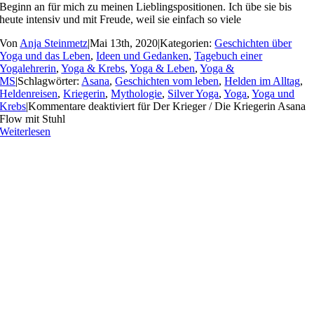
Beginn an für mich zu meinen Lieblingspositionen. Ich übe sie bis
heute intensiv und mit Freude, weil sie einfach so viele
Von
Anja Steinmetz
|
Mai 13th, 2020
|
Kategorien:
Geschichten über
Yoga und das Leben
,
Ideen und Gedanken
,
Tagebuch einer
Yogalehrerin
,
Yoga & Krebs
,
Yoga & Leben
,
Yoga &
MS
|
Schlagwörter:
Asana
,
Geschichten vom leben
,
Helden im Alltag
,
Heldenreisen
,
Kriegerin
,
Mythologie
,
Silver Yoga
,
Yoga
,
Yoga und
Krebs
|
Kommentare deaktiviert
für Der Krieger / Die Kriegerin Asana
Flow mit Stuhl
Weiterlesen