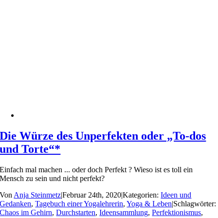
Die Würze des Unperfekten oder „To-dos
und Torte“*
Einfach mal machen ... oder doch Perfekt ? Wieso ist es toll ein
Mensch zu sein und nicht perfekt?
Von
Anja Steinmetz
|
Februar 24th, 2020
|
Kategorien:
Ideen und
Gedanken
,
Tagebuch einer Yogalehrerin
,
Yoga & Leben
|
Schlagwörter:
Chaos im Gehirn
,
Durchstarten
,
Ideensammlung
,
Perfektionismus
,