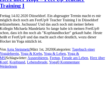
Training I
Freitag 14.02.2020 Düsseldorf. Ein abgesagter Termin macht es mir
möglich doch noch am FeetUp® Teacher Training I in Düsseldorf
teilzunehmen. Juchuuuu! Und das auch noch mit meiner lieben
Kollegin Michaela Mandelartz So lange habe ich meinen FeetUp®
schon, dass ich ihn noch als "Kopfstandhocker" gekauft habe. Heute
heißt er FeetUp® und das macht auch eher deutlich, wozu dieser
Hocker im Yoga nützlich ist.
Von
Anja Steinmetz
|
März 1st, 2020
|
Kategorien:
Tagebuch einer
Yogalehrerin
,
Yoga & Krebs
,
Yoga & Leben
,
Yoga &
MS
|
Schlagwörter:
Ausprobieren
,
Feetup
,
Freude am Leben
,
Herz über
Kopf
,
Kopfstand
,
Lebensfreude
,
Yoga
|
0 Kommentare
Weiterlesen