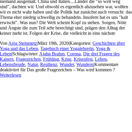
niemand ausgemalt. China und Italien....Länder die "so weit weg
sind", dachten wir. Und obwohl es eigentlich abzusehen war, wollten
wir es nicht wahr haben und die Politik hat zunächst auch versucht da
Thema eher niedrig schwellig zu behandeln. Insofern hat es uns "kalt
erwischt". Was nun? Die Welt scheint Kopf zu stehen. Sorgen, Nöte
und Ängste die zum Teil sehr berechtigt sind, prägen den Alltag der
keiner mehr ist. Folgen der Krise, die vielleicht in eine nächste
Von
Anja Steinmetz
|
März 19th, 2020
|
Kategorien:
Geschichten über
Yoga und das Leben
,
Tagebuch einer Yogalehrerin
,
Yoga &
Leben
|
Schlagwörter:
Ajahn Brahm
,
Corona
,
Die drei Fragen des
Kaisers
,
Fragezeichen
,
Frühling
,
Krise
,
Krisenfest
,
Leben
,
Lebensfreude
,
Natur
,
Resilienz
,
Wunder
,
Wundern
|
Kommentare
deaktiviert
für Das große Fragezeichen – Was wird kommen ?
Weiterlesen