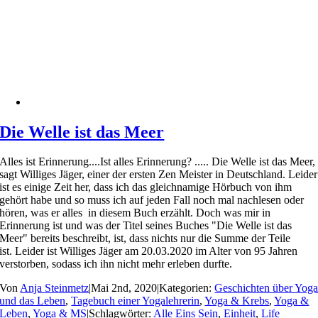
Die Welle ist das Meer
Alles ist Erinnerung....Ist alles Erinnerung? ..... Die Welle ist das Meer,
sagt Williges Jäger, einer der ersten Zen Meister in Deutschland. Leider
ist es einige Zeit her, dass ich das gleichnamige Hörbuch von ihm
gehört habe und so muss ich auf jeden Fall noch mal nachlesen oder
hören, was er alles in diesem Buch erzählt. Doch was mir in
Erinnerung ist und was der Titel seines Buches "Die Welle ist das
Meer" bereits beschreibt, ist, dass nichts nur die Summe der Teile
ist. Leider ist Williges Jäger am 20.03.2020 im Alter von 95 Jahren
verstorben, sodass ich ihn nicht mehr erleben durfte.
Von
Anja Steinmetz
|
Mai 2nd, 2020
|
Kategorien:
Geschichten über Yog
und das Leben
,
Tagebuch einer Yogalehrerin
,
Yoga & Krebs
,
Yoga &
Leben
,
Yoga & MS
|
Schlagwörter:
Alle Eins Sein
,
Einheit
,
Life