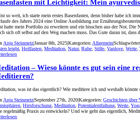
asenfasten mit Leichtigkeit: Mein ayurvedi
 ist so weit, ich starte mein erstes Basenfasten, denn bisher habe ich
rlaufe des Jahres 2024 eine Online Ausbildung zur Ernährungsberaterin. 
st hatte mein Portfolio zu erweitern und ein bisschen aus der Not. Di
ch sich oft selbst auf den Weg machen muss. Das Gute daran ist, dass 
on
Anja Steinmetz
|
Januar 8th, 2025
|
Kategorien:
Allgemein
|
Schlagwörte
ten leight
,
Heilfasten
,
Meditation
,
Natur
,
Ruhe
,
Stille
,
Vanlove
,
Weite
,
iterlesen
editation – Wieso könnte es gut sein eine r
editieren?
ditation, was ist das eigentlich? Wie meditiere ich und weshalb könnte 
on
Anja Steinmetz
|
September 27th, 2020
|
Kategorien:
Geschichten über
misphären
,
Hirnforschung
,
Meditation
,
Potentialentfaltung
,
Weite
,
Yog
ne regelmäßig Praxis zu entwickeln? Und wie geht das eigentlich, Medit
iterlesen