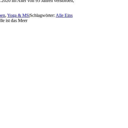
03.2020 im Alter von 95 Jahren verstorben,
ben
,
Yoga & MS
|
Schlagwörter:
Alle Eins
le ist das Meer