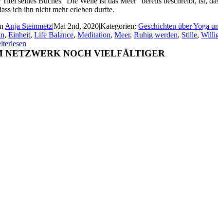
r Titel seines Buches "Die Welle ist das Meer" bereits beschreibt, ist, d
dass ich ihn nicht mehr erleben durfte.
on
Anja Steinmetz
|
Mai 2nd, 2020
|
Kategorien:
Geschichten über Yoga u
in
,
Einheit
,
Life Balance
,
Meditation
,
Meer
,
Ruhig werden
,
Stille
,
Willi
iterlesen
M NETZWERK NOCH VIELFÄLTIGER