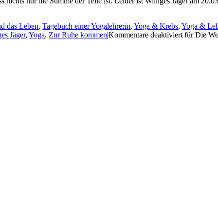
ass nichts nur die Summe der Teile ist. Leider ist Williges Jäger am 20.
nd das Leben
,
Tagebuch einer Yogalehrerin
,
Yoga & Krebs
,
Yoga & Le
ges Jäger
,
Yoga
,
Zur Ruhe kommen
|
Kommentare deaktiviert
für Die Wel