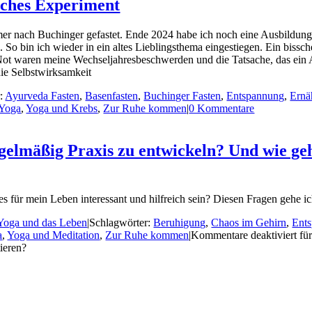
sches Experiment
 immer nach Buchinger gefastet. Ende 2024 habe ich noch eine Ausbildun
So bin ich wieder in ein altes Lieblingsthema eingestiegen. Ein bissch
e Not waren meine Wechseljahresbeschwerden und die Tatsache, das ein A
die Selbstwirksamkeit
r:
Ayurveda Fasten
,
Basenfasten
,
Buchinger Fasten
,
Entspannung
,
Ernä
Yoga
,
Yoga und Krebs
,
Zur Ruhe kommen
|
0 Kommentare
egelmäßig Praxis zu entwickeln? Und wie geh
es für mein Leben interessant und hilfreich sein? Diesen Fragen gehe ich
 Yoga und das Leben
|
Schlagwörter:
Beruhigung
,
Chaos im Gehirn
,
Ent
a
,
Yoga und Meditation
,
Zur Ruhe kommen
|
Kommentare deaktiviert
für
ieren?