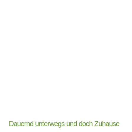
Über mich
Blog
Kontakt
SUCHE
NACH:
Dauernd unterwegs und doch Zuhause