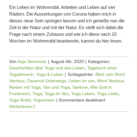
Ein Leben im Wohnmobil. Arbeiten und Leben auf vier
Rädern. Die Auswirkungen von Corona haben mich in
dieses neue Sein springen lassen und ich genieße nun die
Zeit in der Natur und mit der Natur. Es stellt sich dabei die
Frage nach einem Zuhause und wie ich diese nach 10
Wochen im Wohnmobil beantworte, kannst du hier lesen.
Von
Anja Steinmetz
|
August 4th, 2020
|
Kategorien:
Geschichten über Yoga und das Leben
,
Tagebuch einer
Yogalehrerin
,
Yoga & Leben
|
Schlagwörter:
Blick vom Mont
Ventoux
,
Dauernd Unterwegs
,
Leben im van
,
Mont Ventoux
,
Reisen mit Yoga
,
Van und Yoga
,
Vanlove
,
Wie Gott in
Frankreich
,
Yoga
,
Yoga im Van
,
Yoga Leben
,
Yoga Liebe
,
für
Yoga Mobil
,
Yogareisen
|
Kommentare deaktiviert
Dauernd
Weiterlesen
unterwegs
und
doch
Zuhause